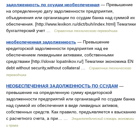
задолженность по ссудам необеспеченная
— Превышение
на определенную дату задолженности предприятия,
объединения или организации по ссудам банка над суммой их
обеспечения. [http://www.lexikon.ru/dict/buh/index.html] Тематики
бухгалтерский учет …
Справочник технического переводчика
необеспеченная задолженность
— Превышение
кредиторской задолженности предприятия над ее
обеспечением ликвидными активами, собственными
средствами [http://slovar lopatnikov.ru/] Тематики экономика EN
debt without security,without collateral …
Справочник технического
переводчика
НЕОБЕСПЕЧЕННАЯ ЗАДОЛЖЕННОСТЬ ПО ССУДАМ
—
превышение на определенную сумму кредиторской
задолженности предприятий или организаций по ссудам банка
над суммой их обеспечения в виде ликвидных активов,
собственных средств. Как правило, предъявляется к взысканию
с расчетного счета, а при… …
Энциклопедический словарь экономики
и права